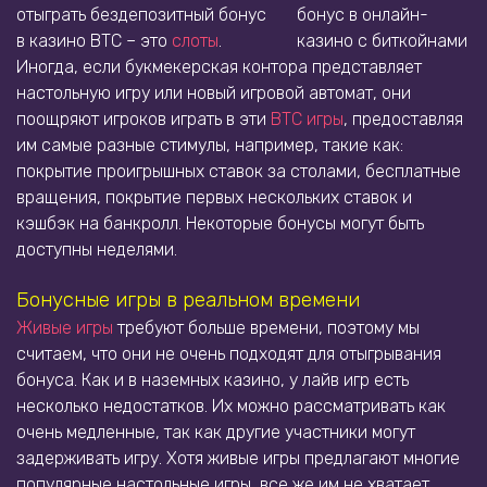
отыграть бездепозитный бонус
в казино BTC – это
слоты
.
Иногда, если букмекерская контора представляет
настольную игру или новый игровой автомат, они
поощряют игроков играть в эти
BTC игры
, предоставляя
им самые разные стимулы, например, такие как:
покрытие проигрышных ставок за столами, бесплатные
вращения, покрытие первых нескольких ставок и
кэшбэк на банкролл. Некоторые бонусы могут быть
доступны неделями.
Бонусные игры в реальном времени
Живые игры
требуют больше времени, поэтому мы
считаем, что они не очень подходят для отыгрывания
бонуса. Как и в наземных казино, у лайв игр есть
несколько недостатков. Их можно рассматривать как
очень медленные, так как другие участники могут
задерживать игру. Хотя живые игры предлагают многие
популярные настольные игры, все же им не хватает