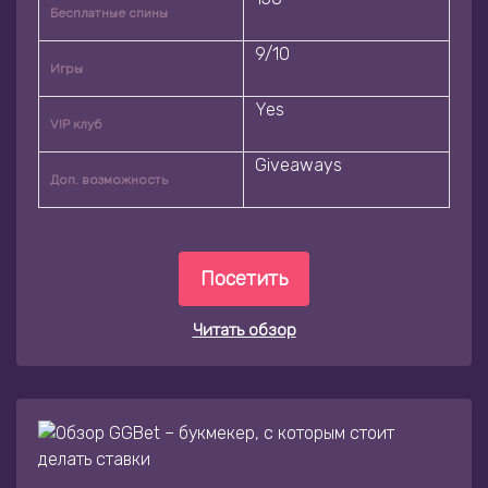
Бесплатные спины
9/10
Игры
Yes
VIP клуб
Giveaways
Доп. возможность
Посетить
Читать обзор