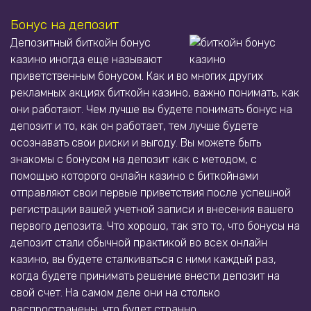
Бонус на депозит
Депозитный биткойн бонус
казино иногда еще называют
приветственным бонусом. Как и во многих других
рекламных акциях биткойн казино, важно понимать, как
они работают. Чем лучше вы будете понимать бонус на
депозит и то, как он работает, тем лучше будете
осознавать свои риски и выгоду. Вы можете быть
знакомы с бонусом на депозит как с методом, с
помощью которого онлайн казино с биткойнами
отправляют свои первые приветствия после успешной
регистрации вашей учетной записи и внесения вашего
первого депозита. Что хорошо, так это то, что бонусы на
депозит стали обычной практикой во всех онлайн
казино, вы будете сталкиваться с ними каждый раз,
когда будете принимать решение внести депозит на
свой счет. На самом деле они на столько
распространены, что будет странно