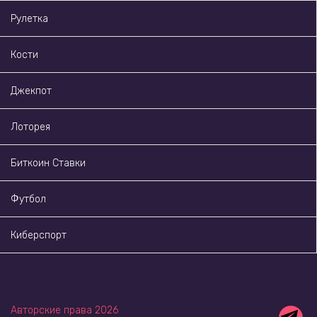
Рулетка
Кости
Джекпот
Лоторея
Биткоин Ставки
Футбол
Киберспорт
Авторские права 2026