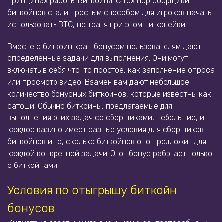
принципах работы Биткоина. С тех пор сборщики
биткойнов стали простым способом для игроков начать
использовать BTC, не тратя при этом ни копейки.
Вместе с биткоин кран бонусом пользователям дают
определенные задачи для выполнения. Они могут
включать в себя что-то простое, как заполнение опроса
или просмотр видео. Взамен вам дают небольшое
количество бонусных биткоинов, которые известны как
сатоши. Обычно биткоины, предлагаемые для
выполнения этих задач со сборщиками, небольшие, и
каждое казино имеет разные условия для сборщиков
биткойнов и то, сколько биткойнов оно предложит для
каждой конкретной задачи. Этот бонус работает только
с биткойнами.
Условия по отыгрышу биткойн
бонусов