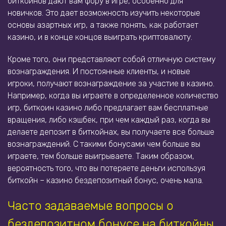
биткойнов дают вам фору в игре, особенно для
новичков. Это дает возможность изучить некоторые
основы азартных игр, а также понять, как работает
казино, и в конце концов выиграть криптовалюту.
Кроме того, они представляют собой отличную систему
вознаграждения. И постоянные клиенты, и новые
игроки, получают вознаграждение за участие в казино.
Например, когда вы играете в определенное количество
игр, биткоин казино либо предлагает вам бесплатные
вращения, либо кэшбек, при чем каждый раз, когда вы
делаете депозит в биткойнах, вы получаете все больше
вознаграждений. С такими бонусами чем больше вы
играете, тем больше выигрываете. Таким образом,
вероятность того, что вы потеряете деньги используя
биткойн – казино бездепозитный бонус, очень мала.
Часто задаваемые вопросы о
бездепозитном бонусе на биткойны