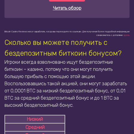
Читать обзор
Bitcoin Casino Reviews могут заработать, когда вы переходите по ссылкам. Для получения более подробной информации
ознакомьтесь с деталями
здесь
Сколько вы можете получить с
бездепозитным биткоин бонусом?
Игроки всегда взволновано ищут бездепозитные
биткоин – казино, потому что они могут получить
большую прибыль с помощью этой акции.
Воспользовавшись такой акцией, они могут заработать
от 0,0001 BTC за низкий бездепозитный бонус, от 0,01
BTC за средний бездепозитный бонус и до 1 BTC за
высокий бездепозитный бонус.
Низкий
Средний