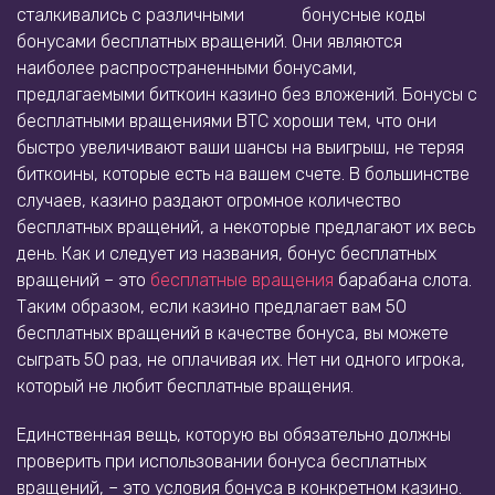
сталкивались с различными
бонусами бесплатных вращений. Они являются
наиболее распространенными бонусами,
предлагаемыми биткоин казино без вложений. Бонусы с
бесплатными вращениями BTC хороши тем, что они
быстро увеличивают ваши шансы на выигрыш, не теряя
биткоины, которые есть на вашем счете. В большинстве
случаев, казино раздают огромное количество
бесплатных вращений, а некоторые предлагают их весь
день. Как и следует из названия, бонус бесплатных
вращений – это
бесплатные вращения
барабана слота.
Таким образом, если казино предлагает вам 50
бесплатных вращений в качестве бонуса, вы можете
сыграть 50 раз, не оплачивая их. Нет ни одного игрока,
который не любит бесплатные вращения.
Единственная вещь, которую вы обязательно должны
проверить при использовании бонуса бесплатных
вращений, – это условия бонуса в конкретном казино.