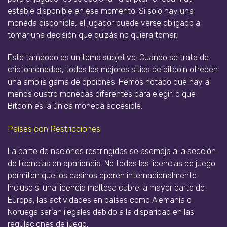
estable disponible en ese momento. Si solo hay una
moneda disponible, el jugador puede verse obligado a
tomar una decisión que quizás no quiera tomar.
Esto tampoco es un tema subjetivo. Cuando se trata de
criptomonedas, todos los mejores sitios de bitcoin ofrecen
una amplia gama de opciones. Hemos notado que hay al
menos cuatro monedas diferentes para elegir, o que
Bitcoin es la única moneda accesible.
Países con Restricciones
La parte de naciones restringidas se asemeja a la sección
de licencias en apariencia. No todas las licencias de juego
permiten que los casinos operen internacionalmente.
Incluso si una licencia maltesa cubre la mayor parte de
Europa, las actividades en países como Alemania o
Noruega serían ilegales debido a la disparidad en las
regulaciones de juego.