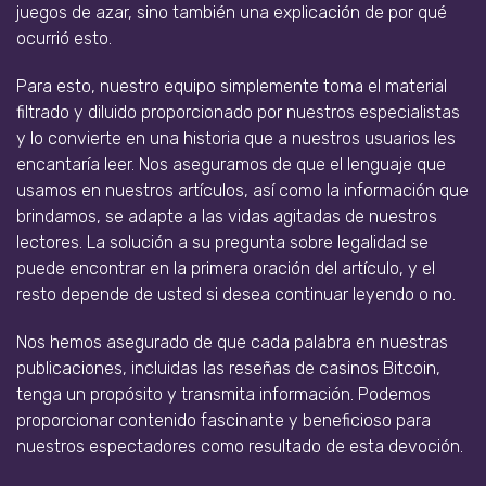
juegos de azar, sino también una explicación de por qué
ocurrió esto.
Para esto, nuestro equipo simplemente toma el material
filtrado y diluido proporcionado por nuestros especialistas
y lo convierte en una historia que a nuestros usuarios les
encantaría leer. Nos aseguramos de que el lenguaje que
usamos en nuestros artículos, así como la información que
brindamos, se adapte a las vidas agitadas de nuestros
lectores. La solución a su pregunta sobre legalidad se
puede encontrar en la primera oración del artículo, y el
resto depende de usted si desea continuar leyendo o no.
Nos hemos asegurado de que cada palabra en nuestras
publicaciones, incluidas las reseñas de casinos Bitcoin,
tenga un propósito y transmita información. Podemos
proporcionar contenido fascinante y beneficioso para
nuestros espectadores como resultado de esta devoción.