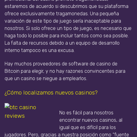
estaremos de acuerdo si descubrimos que su plataforma
ofrece exclusivamente tragamonedas. Una pequeña
variación de este tipo de juego sería inaceptable para
nosotros. Si solo ofrece un tipo de juego, es necesario que
haga todo lo posible para incluir tantos como sea posible.
La falta de recursos debido a un equipo de desarrollo
interno tampoco es una excusa.
Hay muchos proveedores de software de casino de
Bitcoin para elegir, y no hay razones convincentes para
que un casino se niegue a emplearlos.
¿Cómo localizamos nuevos casinos?
No es fácil para nosotros
encontrar nuevos casinos, al
igual que es difícil para los
jugadores. Pero, gracias a nuestra posición como “fuente