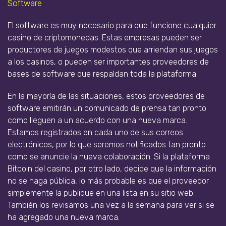
Software
El software es muy necesario para que funcione cualquier
casino de criptomonedas. Estas empresas pueden ser
productores de juegos modestos que arriendan sus juegos
a los casinos, o pueden ser importantes proveedores de
bases de software que respaldan toda la plataforma.
En la mayoría de las situaciones, estos proveedores de
software emitirán un comunicado de prensa tan pronto
como lleguen a un acuerdo con una nueva marca.
Estamos registrados en cada uno de sus correos
electrónicos, por lo que seremos notificados tan pronto
como se anuncie la nueva colaboración. Si la plataforma
Bitcoin del casino, por otro lado, decide que la información
no se haga pública, lo más probable es que el proveedor
simplemente la publique en una lista en su sitio web.
También los revisamos una vez a la semana para ver si se
ha agregado una nueva marca.