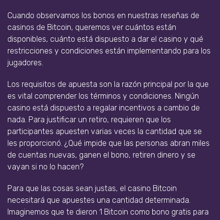
Cuando observamos los bonos en nuestras reseñas de
casinos de Bitcoin, queremos ver cuántos están
disponibles, cuánto está dispuesto a dar el casino y qué
restricciones y condiciones están implementando para los
jugadores.
Los requisitos de apuesta son la razón principal por la que
es vital comprender los términos y condiciones. Ningún
casino está dispuesto a regalar incentivos a cambio de
nada. Para justificar un retiro, requieren que los
participantes apuesten varias veces la cantidad que se
les proporcionó. ¿Qué impide que las personas abran miles
de cuentas nuevas, ganen el bono, retiren dinero y se
vayan si no lo hacen?
Para que las cosas sean justas, el casino Bitcoin
necesitará que apuestes una cantidad determinada.
Imaginemos que te dieron 1 Bitcoin como bono gratis para