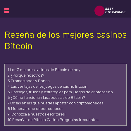
Reseña de los mejores casinos
Bitcoin
1
Los 3 mejores casinos de Bitcoin de hoy
2
¿Porque nosotros?
3
Promociones y Bonos
4
Las ventajas de los juegos de casino Bitcoin
5
Consejos, trucos y estrategias para juegos de criptocasino
6
¿Cómo funcionan las apuestas de Bitcoin?
7
Cosas en las que puedes apostar con criptomonedas
8
Monedas que debes conocer
9
¡Conozca a nuestros escritores!
10
Reseñas de Bitcoin Casino Preguntas frecuentes