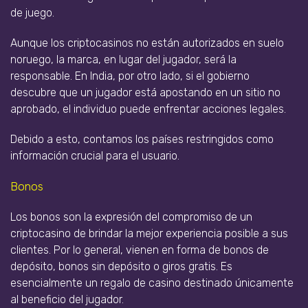
de juego.
Aunque los criptocasinos no están autorizados en suelo
noruego, la marca, en lugar del jugador, será la
responsable. En India, por otro lado, si el gobierno
descubre que un jugador está apostando en un sitio no
aprobado, el individuo puede enfrentar acciones legales.
Debido a esto, contamos los países restringidos como
información crucial para el usuario.
Bonos
Los bonos son la expresión del compromiso de un
criptocasino de brindar la mejor experiencia posible a sus
clientes. Por lo general, vienen en forma de bonos de
depósito, bonos sin depósito o giros gratis. Es
esencialmente un regalo de casino destinado únicamente
al beneficio del jugador.