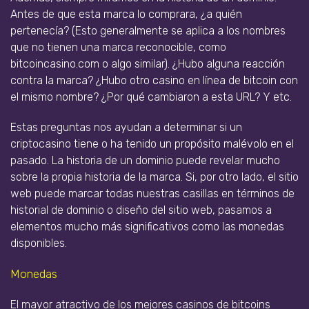
Antes de que esta marca lo comprara, ¿a quién
pertenecía? (Esto generalmente se aplica a los nombres
que no tienen una marca reconocible, como
bitcoincasino.com o algo similar). ¿Hubo alguna reacción
contra la marca? ¿Hubo otro casino en línea de bitcoin con
el mismo nombre? ¿Por qué cambiaron a esta URL? Y etc.
Estas preguntas nos ayudan a determinar si un
criptocasino tiene o ha tenido un propósito malévolo en el
pasado. La historia de un dominio puede revelar mucho
sobre la propia historia de la marca. Si, por otro lado, el sitio
web puede marcar todas nuestras casillas en términos de
historial de dominio o diseño del sitio web, pasamos a
elementos mucho más significativos como las monedas
disponibles.
Monedas
El mayor atractivo de los mejores casinos de bitcoins