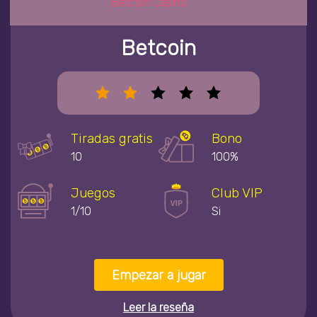
Betcoin
Tiradas gratis
Bono
10
100%
Juegos
Club VIP
1/10
Si
Empezar a jugar
Leer la reseña