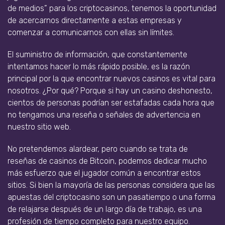
de medios” para los criptocasinos, tenemos la oportunidad
de acercarnos directamente a estas empresas y
comenzar a comunicarnos con ellas sin límites.
El suministro de información, que constantemente
intentamos hacer lo más rápido posible, es la razón
principal por la que encontrar nuevos casinos es vital para
nosotros. ¿Por qué? Porque si hay un casino deshonesto,
cientos de personas podrían ser estafadas cada hora que
no tengamos una reseña o señales de advertencia en
nuestro sitio web.
No pretendemos alardear, pero cuando se trata de
reseñas de casinos de Bitcoin, podemos dedicar mucho
más esfuerzo que el jugador común a encontrar estos
sitios. Si bien la mayoría de las personas considera que las
apuestas del criptocasino son un pasatiempo o una forma
de relajarse después de un largo día de trabajo, es una
profesión de tiempo completo para nuestro equipo.