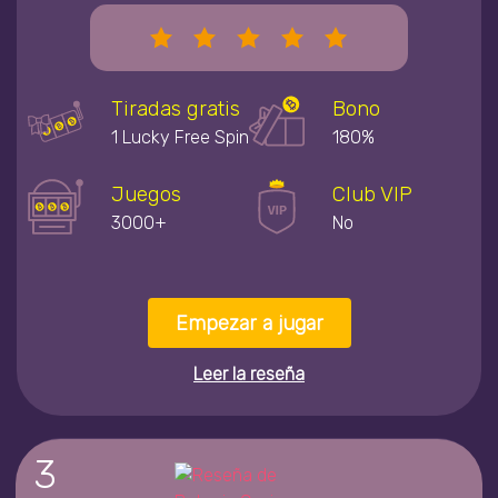
Tiradas gratis
Bono
1 Lucky Free Spin
180%
Juegos
Club VIP
3000+
No
Empezar a jugar
Leer la reseña