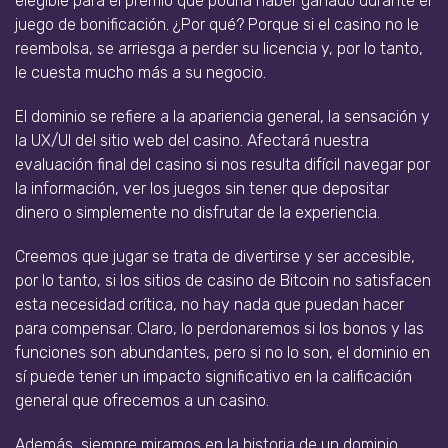
elegible para el premio que podría haber ganado durante el
juego de bonificación. ¿Por qué? Porque si el casino no le
reembolsa, se arriesga a perder su licencia y, por lo tanto,
le cuesta mucho más a su negocio.
El dominio se refiere a la apariencia general, la sensación y
la UX/UI del sitio web del casino. Afectará nuestra
evaluación final del casino si nos resulta difícil navegar por
la información, ver los juegos sin tener que depositar
dinero o simplemente no disfrutar de la experiencia.
Creemos que jugar se trata de divertirse y ser accesible,
por lo tanto, si los sitios de casino de Bitcoin no satisfacen
esta necesidad crítica, no hay nada que puedan hacer
para compensar. Claro, lo perdonaremos si los bonos y las
funciones son abundantes, pero si no lo son, el dominio en
sí puede tener un impacto significativo en la calificación
general que ofrecemos a un casino.
Además, siempre miramos en la historia de un dominio.