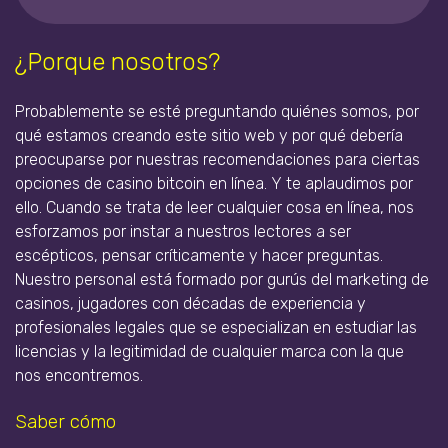
¿Porque nosotros?
Probablemente se esté preguntando quiénes somos, por
qué estamos creando este sitio web y por qué debería
preocuparse por nuestras recomendaciones para ciertas
opciones de casino bitcoin en línea. Y te aplaudimos por
ello. Cuando se trata de leer cualquier cosa en línea, nos
esforzamos por instar a nuestros lectores a ser
escépticos, pensar críticamente y hacer preguntas.
Nuestro personal está formado por gurús del marketing de
casinos, jugadores con décadas de experiencia y
profesionales legales que se especializan en estudiar las
licencias y la legitimidad de cualquier marca con la que
nos encontremos.
Saber cómo