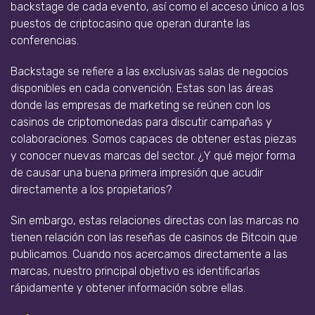
backstage de cada evento, así como el acceso único a los
puestos de criptocasino que operan durante las
conferencias.
Backstage se refiere a las exclusivas salas de negocios
disponibles en cada convención. Estas son las áreas
donde las empresas de marketing se reúnen con los
casinos de criptomonedas para discutir campañas y
colaboraciones. Somos capaces de obtener estas piezas
y conocer nuevas marcas del sector. ¿Y qué mejor forma
de causar una buena primera impresión que acudir
directamente a los propietarios?
Sin embargo, estas relaciones directas con las marcas no
tienen relación con las reseñas de casinos de Bitcoin que
publicamos. Cuando nos acercamos directamente a las
marcas, nuestro principal objetivo es identificarlas
rápidamente y obtener información sobre ellas.