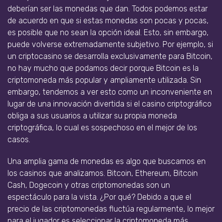
deberían ser las monedas que dan. Todos podemos estar
de acuerdo en que si estas monedas son pocas y pocas,
es posible que no sean la opción ideal. Esto, sin embargo,
puede volverse extremadamente subjetivo. Por ejemplo, si
un criptocasino se desarrolla exclusivamente para Bitcoin,
no hay mucho que podamos decir porque Bitcoin es la
criptomoneda más popular y ampliamente utilizada. Sin
embargo, tendemos a ver esto como un inconveniente en
lugar de una innovación divertida si el casino criptográfico
obliga a sus usuarios a utilizar su propia moneda
criptográfica, lo cual es sospechoso en el mejor de los
casos.
Una amplia gama de monedas es algo que buscamos en
los casinos que analizamos. Bitcoin, Ethereum, Bitcoin
Cash, Dogecoin y otras criptomonedas son un
espectáculo para la vista. ¿Por qué? Debido a que el
precio de las criptomonedas fluctúa regularmente, lo mejor
para el jugador es seleccionar la criptomoneda más