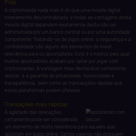
Prós
A criptomoeda nada mais é do que uma moeda digital
inteiramente descentralizada, e todas as vantagens desta
moeda digital dependem exatamente desta não ser
administrada por um banco central ou por uma autoridade
competente. Tratando-se de jogos online, a segurança e a
confiabilidade são alguns dos elementos de maior
relevância para os apostadores. Este é o motivo pelo qual
muitos apostadores acabam por optar por jogar com
criptomoedas. A vantagem mais destacável certamente
destas é a garantia de privacidade, honestidade e
transparência, bem como as transacções rápidas que
essas plataformas podem oferecer.
Transações mais rápidas
A agilidade das operações
certamente pode ser considerado
um elemento de muita relevância para aqueles que
apostam em jogos online. Certos casinos não possuem