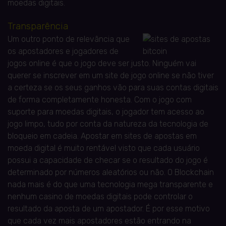
moedas digitais.
Transparência
Um outro ponto de relevância que
os apostadores e jogadores de
jogos online é que o jogo deve ser justo. Ninguém vai
querer se inscrever em um site de jogo online se não tiver
a certeza se os seus ganhos vão para suas contas digitais
de forma completamente honesta. Com o jogo com
suporte para moedas digitais, o jogador tem acesso ao
jogo limpo, tudo por conta da natureza da tecnologia de
bloqueio em cadeia. Apostar em sites de apostas em
moeda digital é muito rentável visto que cada usuário
possui a capacidade de checar se o resultado do jogo é
determinado por números aleatórios ou não. O Blockchain
nada mais é do que uma tecnologia mega transparente e
nenhum casino de moedas digitais pode controlar o
resultado da aposta de um apostador. É por esse motivo
que cada vez mais apostadores estão entrando na