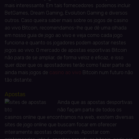
mais interessante. Em tais fornecedores podemos incluir:
BetGames, Dream Gaming, Evolution Gaming e diversos
outros. Caso queira saber mais sobre os jogos de casino
ao vivo Bitcoin, recomendamos-lhe que dê uma olhada
em nosso guia de jogo ao vivo e veja como cada jogo
funciona e quanto os jogadores podem apostar nestes
jogos ao vivo. O mercado de apostas esportivas Bitcoin
não para de se ampliar, de forma veloz e eficaz, e isso
quer dizer que os apostadores terão como fazer parte de
ainda mais jogos de
casino ao vivo
Bitcoin num futuro não
tão distante.
Apostas
Ainda que as apostas desportivas
não façam parte de todos os
casinos online que encontramos na web, existem diversas
sites de jogo online que buscam focar em oferecer
inteiramente apostas desportivas. Apostar com