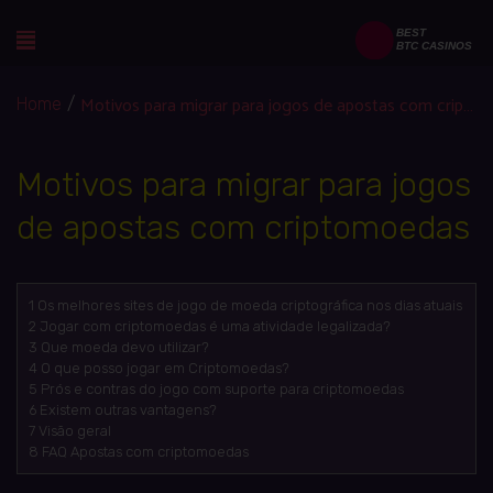
Motivos para migrar para jogos de apostas com criptomoedas
Home
/
Motivos para migrar para jogos
de apostas com criptomoedas
1
Os melhores sites de jogo de moeda criptográfica nos dias atuais
2
Jogar com criptomoedas é uma atividade legalizada?
3
Que moeda devo utilizar?
4
O que posso jogar em Criptomoedas?
5
Prós e contras do jogo com suporte para criptomoedas
6
Existem outras vantagens?
7
Visão geral
8
FAQ Apostas com criptomoedas