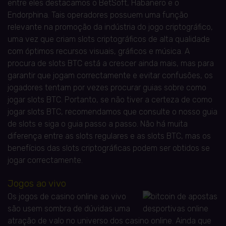
entre eles destacamos o BetSoft, Habanero e o
Endorphina. Tais operadores possuem uma função
relevante na promoção da indústria do jogo criptográfico,
uma vez que criam slots criptográficos de alta qualidade
com óptimos recursos visuais, gráficos e música. A
procura de slots BTC está a crescer ainda mais, mas para
garantir que jogam correctamente e evitar confusões, os
jogadores tentam por vezes procurar guias sobre como
jogar slots BTC. Portanto, se não tiver a certeza de como
jogar slots BTC, recomendamos que consulte o nosso guia
de slots e siga o guia passo a passo. Não há muita
diferença entre as slots regulares e as slots BTC, mas os
benefícios das slots criptográficas podem ser obtidos se
jogar correctamente.
Jogos ao vivo
Os jogos de casino online ao vivo
são usem sombra de dúvidas uma
atração de valo no universo dos casino online. Ainda que