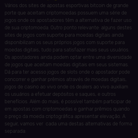
Vários dos sites de apostas esportivas bitcoin de grande
porte que aceitam criptomoedas possuem uma série de
jogos onde os apostadores têm a alternativa de fazer uso
de sua criptomoeda. Outro ponto relevante: alguns destes
sites de jogos com suporte para moedas digitais ainda
disponibilizam os seus próprios jogos com suporte para
moedas digitais, tudo para satisfazer mais seus usuários.
Os apostadores ainda podem optar entre uma diversidade
de jogos que aceitam moedas digitais em seus sistemas.
Dá para ter acesso jogos de slots onde o apostador pode
concorrer e ganhar prêmios através de moedas digitais,
jogos de casino ao vivo onde os dealers ao vivo auxiliam
os usuários a efetuar depósitos e saques, e outros
benefícios. Além do mais, é possível também participar de
em apostas com criptomoedas e ganhar prêmios quando
o preço da moeda criptográfica apresentar elevação. A
seguir, vamos ver cada uma destas alternativas de forma
separada: