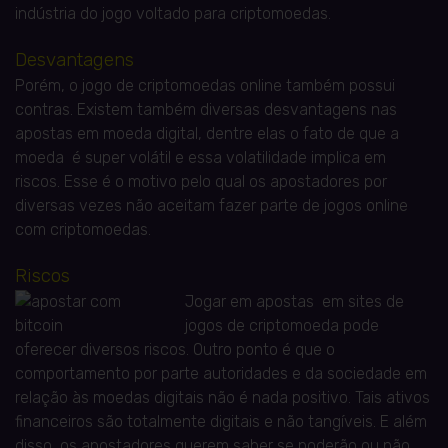
indústria do jogo voltado para criptomoedas.
Desvantagens
Porém, o jogo de criptomoedas online também possui
contras. Existem também diversas desvantagens nas
apostas em moeda digital, dentre elas o fato de que a
moeda é super volátil e essa volatilidade implica em
riscos. Esse é o motivo pelo qual os apostadores por
diversas vezes não aceitam fazer parte de jogos online
com criptomoedas.
Riscos
Jogar em apostas em sites de
jogos de criptomoeda pode
oferecer diversos riscos. Outro ponto é que o
comportamento por parte autoridades e da sociedade em
relação às moedas digitais não é nada positivo. Tais ativos
financeiros são totalmente digitais e não tangíveis. E além
disso, os apostadores querem saber se poderão ou não