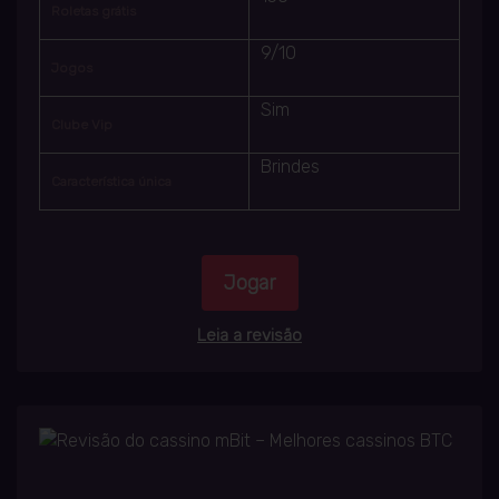
Roletas grátis
9/10
Jogos
Sim
Clube Vip
Brindes
Característica única
Jogar
Leia a revisão