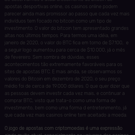
apostas desportivas online, os casinos online podem
parecer ainda mais promissor ao passo que cada vez mais
indivíduos tem focado no bitcoin como um tipo de
investimento. O valor do bitcoin tem apresentado grandes
altas nos últimos tempos. Para termos uma idéia, em
janeiro de 2020, o valor do BTC fica em torno de $7.100, e
a seguir logo aumentou para cerca de $10.000, já o mês
de fevereiro. Sem sombra de dúvidas, esses
acontecimentos tão extremamente favoráveis para os
sites de apostas BTC. E mais ainda, se observarmos os
valores do Bitcoin em dezembro de 2020, o seu preço
médio foi de cerca de 19.000 dólares. O que quer dizer que
as pessoas devem investir cada vez mais, e continuar a
comprar BTC, visto que trata-o como uma forma de
investimento, bem como uma forma d entretenimento, já
que cada vez mais casinos online tem aceitado a moeda.
O jogo de apostas com criptomoedas é uma expressão